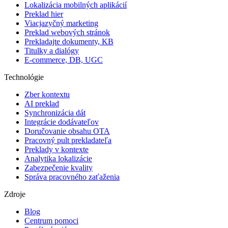
Lokalizácia mobilných aplikácií
Preklad hier
Viacjazyčný marketing
Preklad webových stránok
Prekladajte dokumenty, KB
Titulky a dialógy
E-commerce, DB, UGC
Technológie
Zber kontextu
AI preklad
Synchronizácia dát
Integrácie dodávateľov
Doručovanie obsahu OTA
Pracovný pult prekladateľa
Preklady v kontexte
Analytika lokalizácie
Zabezpečenie kvality
Správa pracovného zaťaženia
Zdroje
Blog
Centrum pomoci