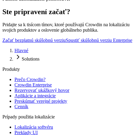
Ste pripravení začať?
Pridajte sa k tisícom tímov, ktoré používajú Crowdin na lokalizáciu
svojich produktov a oslovenie globálneho publika.
Začať bezplatnú skúšobnú verziu
Spustiť skúšobnú verziu Enterprise
Hlavné
Solutions
Produkty
Prečo Crowdin?
Crowdin Enterprise
Rezervovať ukážkový hovor
Aplikácie a integrácie
Preskúmať verejné projekty
Cenník
Prípady použitia lokalizácie
Lokalizácia softvéru
Preklady UI