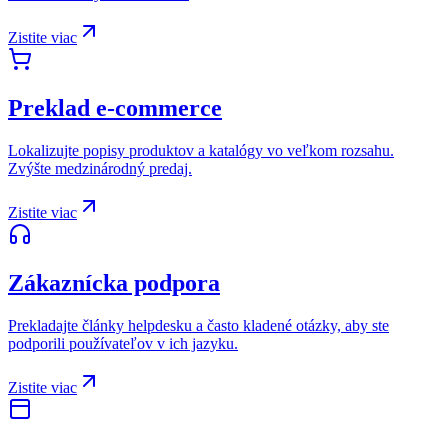
Zistite viac
Preklad e-commerce
Lokalizujte popisy produktov a katalógy vo veľkom rozsahu.
Zvýšte medzinárodný predaj.
Zistite viac
Zákaznícka podpora
Prekladajte články helpdesku a často kladené otázky, aby ste
podporili používateľov v ich jazyku.
Zistite viac