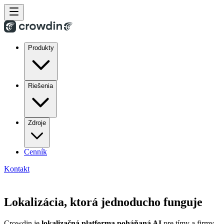
Produkty
Riešenia
Zdroje
Cenník
Kontakt
Lokalizácia, ktorá jednoducho funguje
Crowdin je
lokalizačná platforma poháňaná AI
pre tímy a firmy.